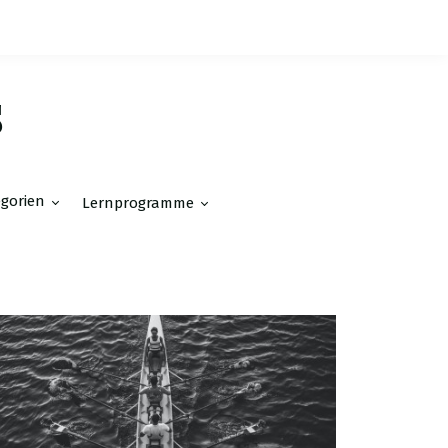
s
egorien
Lernprogramme